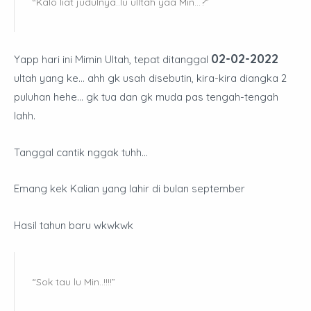
“Kalo liat judulnya..lu ulltah yaa Min…?”
02-02-2022
Yapp hari ini Mimin Ultah, tepat ditanggal
ultah yang ke… ahh gk usah disebutin, kira-kira diangka 2
puluhan hehe... gk tua dan gk muda pas tengah-tengah
lahh.
Tanggal cantik nggak tuhh…
Emang kek Kalian yang lahir di bulan september
Hasil tahun baru wkwkwk
“Sok tau lu Min..!!!!”