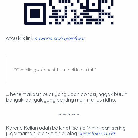
atau klik link
saweria.co/syiainfoku
“
Oke Min gw donasi, buat beli kue ultah”
…
hehe makasih buat yang udah donasi, nggak butuh
banyak-banyak yang penting mahh ikhlas ridho.
~ ~ ~ ~ ~
Karena Kalian udah baik hati sama Mimin, dan sering
juga mampir jalan-jalan di blog
syiainfoku.my.id